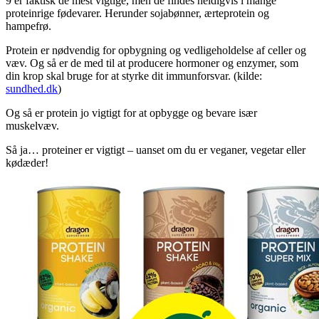
9 er faktisk de mest vigtige, men de findes heldigvis i mange
proteinrige fødevarer. Herunder sojabønner, ærteprotein og
hampefrø.
Protein er nødvendig for opbygning og vedligeholdelse af celler og
væv. Og så er de med til at producere hormoner og enzymer, som
din krop skal bruge for at styrke dit immunforsvar. (kilde:
sundhed.dk
)
Og så er protein jo vigtigt for at opbygge og bevare især
muskelvæv.
Så ja… proteiner er vigtigt – uanset om du er veganer, vegetar eller
kødæder!