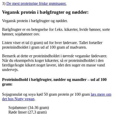
3)
De mest proteinrige friske grøntsager.
Vegansk protein i bælgfrugter og nødder:
Vegansk protein i bælgfrugter og nødder.
Bælgfrugter er en betegnelse for f.eks. kikærter, hvide bønner, sorte
bønner, sojabønner osv.
Listen viser et tal (i gram) ud for hver fødevare. Tallet fortæller
proteinindholdet i gram ud af 100 gram af madvaren.
Bemærk at dette er proteinindholdet i
tørrede
veganske fødevarer.
Når du eksempelvis koger kikærter, så er proteinindholdet i den
færdige/kogte kikært noget lavere, idet den suger en masse vand
undervejs.
Proteinindhold i bælgfrugter, nødder og mandler – ud af 100
gram:
Sojagranulat og soya kød 50 gram protein pr 100 gram
læs mere om
det hos Nutty vegan
.
Sojabønner (34-36 gram)
Røde linser (27,3 gram)