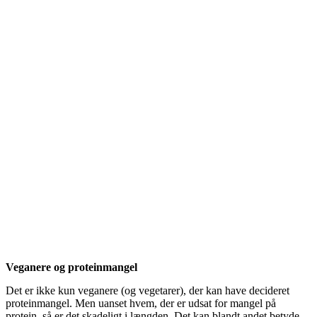
Veganere og proteinmangel
Det er ikke kun veganere (og vegetarer), der kan have decideret
proteinmangel. Men uanset hvem, der er udsat for mangel på
protein, så er det skadeligt i længden. Det kan blandt andet betyde