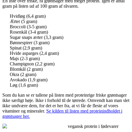
En liste over friske, rå grøntsager med meget protein. Igen er antal
gram på listen ud af 100 gram af råvaren.
Hvidløg (6,4 gram)
Ærter (5 gram)
Broccoli (3-5 gram)
Rosenkål (3-4 gram)
Sugar snaps ærter (3,3 gram)
Bønnespirer (3 gram)
Spinat (2,9 gram)
Hvide asparges (2,4 gram)
Majs (2-3 gram)
Champignon (2,2 gram)
Blomkål (2 gram)
Okra (2 gram)
Avokado (1,9 gram)
Løg (1,6 gram)
Som du kan se er tallene på listen med proteinrige friske grøntsager
ikke særligt høje. Ikke i forhold til de tørrede. Omvendt kan man slet
ikke undvære dem, for det er her fra, at vi får de fleste af vores
vitaminer og mineraler.
Se kilden til listen med proteinindholdet i
grøntsager her.