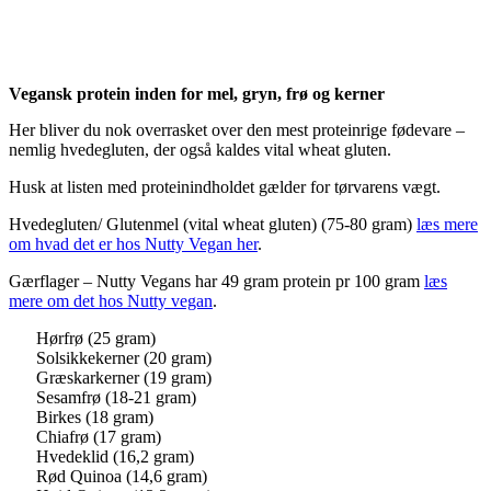
Vegansk protein inden for mel, gryn, frø og kerner
Her bliver du nok overrasket over den mest proteinrige fødevare –
nemlig hvedegluten, der også kaldes vital wheat gluten.
Husk at listen med proteinindholdet gælder for tørvarens vægt.
Hvedegluten/ Glutenmel (vital wheat gluten) (75-80 gram)
læs mere
om hvad det er hos Nutty Vegan her
.
Gærflager – Nutty Vegans har 49 gram protein pr 100 gram
læs
mere om det hos Nutty vegan
.
Hørfrø (25 gram)
Solsikkekerner (20 gram)
Græskarkerner (19 gram)
Sesamfrø (18-21 gram)
Birkes (18 gram)
Chiafrø (17 gram)
Hvedeklid (16,2 gram)
Rød Quinoa (14,6 gram)