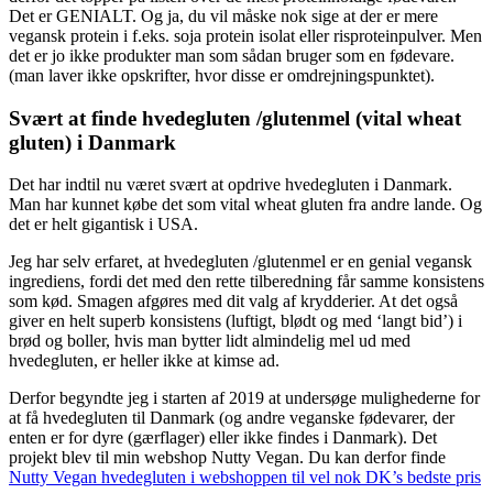
Det er GENIALT. Og ja, du vil måske nok sige at der er mere
vegansk protein i f.eks. soja protein isolat eller risproteinpulver. Men
det er jo ikke produkter man som sådan bruger som en fødevare.
(man laver ikke opskrifter, hvor disse er omdrejningspunktet).
Svært at finde hvedegluten /glutenmel (vital wheat
gluten) i Danmark
Det har indtil nu været svært at opdrive hvedegluten i Danmark.
Man har kunnet købe det som vital wheat gluten fra andre lande. Og
det er helt gigantisk i USA.
Jeg har selv erfaret, at hvedegluten /glutenmel er en genial vegansk
ingrediens, fordi det med den rette tilberedning får samme konsistens
som kød. Smagen afgøres med dit valg af krydderier. At det også
giver en helt superb konsistens (luftigt, blødt og med ‘langt bid’) i
brød og boller, hvis man bytter lidt almindelig mel ud med
hvedegluten, er heller ikke at kimse ad.
Derfor begyndte jeg i starten af 2019 at undersøge mulighederne for
at få hvedegluten til Danmark (og andre veganske fødevarer, der
enten er for dyre (gærflager) eller ikke findes i Danmark). Det
projekt blev til min webshop Nutty Vegan. Du kan derfor finde
Nutty Vegan hvedegluten i webshoppen til vel nok DK’s bedste pris