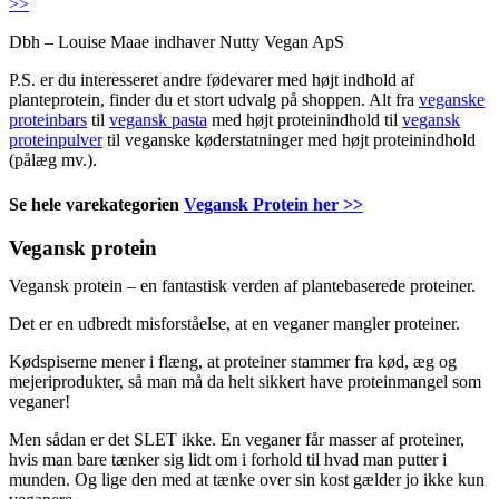
>>
Dbh – Louise Maae indhaver Nutty Vegan ApS
P.S. er du interesseret andre fødevarer med højt indhold af
planteprotein, finder du et stort udvalg på shoppen. Alt fra
veganske
proteinbars
til
vegansk pasta
med højt proteinindhold til
vegansk
proteinpulver
til veganske køderstatninger med højt proteinindhold
(pålæg mv.).
Se hele varekategorien
Vegansk Protein her >>
Vegansk protein
Vegansk protein – en fantastisk verden af plantebaserede proteiner.
Det er en udbredt misforståelse, at en veganer mangler proteiner.
Kødspiserne mener i flæng, at proteiner stammer fra kød, æg og
mejeriprodukter, så man må da helt sikkert have proteinmangel som
veganer!
Men sådan er det SLET ikke. En veganer får masser af proteiner,
hvis man bare tænker sig lidt om i forhold til hvad man putter i
munden. Og lige den med at tænke over sin kost gælder jo ikke kun