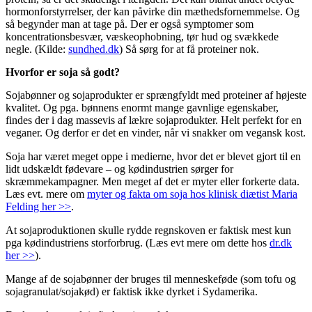
hormonforstyrrelser, der kan påvirke din mæthedsfornemmelse. Og
så begynder man at tage på. Der er også symptomer som
koncentrationsbesvær, væskeophobning, tør hud og svækkede
negle. (Kilde:
sundhed.dk
) Så sørg for at få proteiner nok.
Hvorfor er soja så godt?
Sojabønner og sojaprodukter er sprængfyldt med proteiner af højeste
kvalitet. Og pga. bønnens enormt mange gavnlige egenskaber,
findes der i dag massevis af lækre sojaprodukter. Helt perfekt for en
veganer. Og derfor er det en vinder, når vi snakker om vegansk kost.
Soja har været meget oppe i medierne, hvor det er blevet gjort til en
lidt udskældt fødevare – og kødindustrien sørger for
skræmmekampagner. Men meget af det er myter eller forkerte data.
Læs evt. mere om
myter og fakta om soja hos klinisk diætist Maria
Felding her >>
.
At sojaproduktionen skulle rydde regnskoven er faktisk mest kun
pga kødindustriens storforbrug. (Læs evt mere om dette hos
dr.dk
her >>
).
Mange af de sojabønner der bruges til menneskeføde (som tofu og
sojagranulat/sojakød) er faktisk ikke dyrket i Sydamerika.