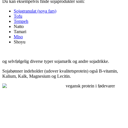
Du kan eksempelvis finde sojaprodukter som:
Sojagranulat (soya fars)
Tofu
Tempeh
Natto
Tamari
Miso
Shoyu
og selvfølgelig diverse typer sojamælk og andre sojadrikke.
Sojabønner indeholder (udover kvalitetsprotein) også B-vitamin,
Kalium, Kalk, Magnesium og Lecitin.