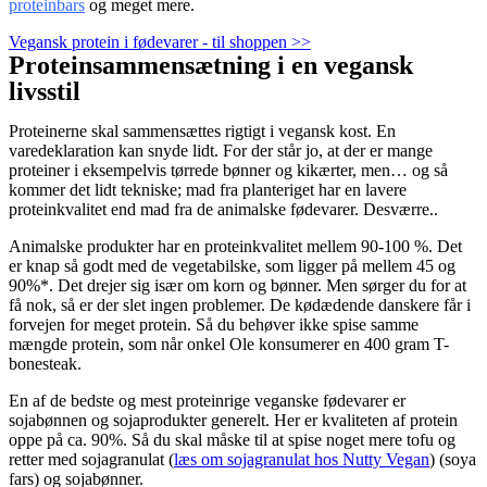
proteinbars
og meget mere.
Vegansk protein i fødevarer - til shoppen >>
Proteinsammensætning i en vegansk
livsstil
Proteinerne skal sammensættes rigtigt i vegansk kost. En
varedeklaration kan snyde lidt. For der står jo, at der er mange
proteiner i eksempelvis tørrede bønner og kikærter, men… og så
kommer det lidt tekniske; mad fra planteriget har en lavere
proteinkvalitet end mad fra de animalske fødevarer. Desværre..
Animalske produkter har en proteinkvalitet mellem 90-100 %. Det
er knap så godt med de vegetabilske, som ligger på mellem 45 og
90%*. Det drejer sig især om korn og bønner. Men sørger du for at
få nok, så er der slet ingen problemer. De kødædende danskere får i
forvejen for meget protein. Så du behøver ikke spise samme
mængde protein, som når onkel Ole konsumerer en 400 gram T-
bonesteak.
En af de bedste og mest proteinrige veganske fødevarer er
sojabønnen og sojaprodukter generelt. Her er kvaliteten af protein
oppe på ca. 90%. Så du skal måske til at spise noget mere tofu og
retter med sojagranulat (
læs om sojagranulat hos Nutty Vegan
) (soya
fars) og sojabønner.