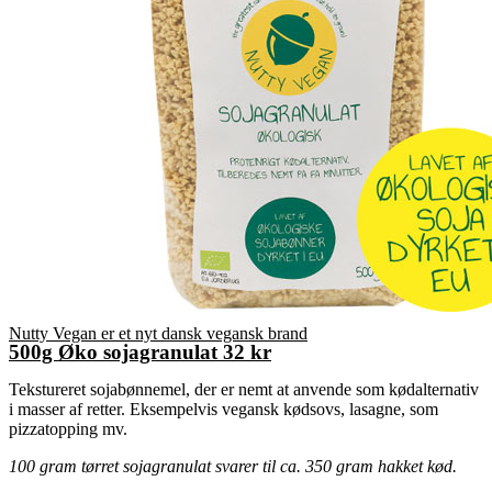
Nutty Vegan er et nyt dansk vegansk brand
500g Øko sojagranulat 32 kr
Tekstureret sojabønnemel, der er nemt at anvende som kødalternativ
i masser af retter. Eksempelvis vegansk kødsovs, lasagne, som
pizzatopping mv.
100 gram tørret sojagranulat svarer til ca. 350 gram hakket kød.