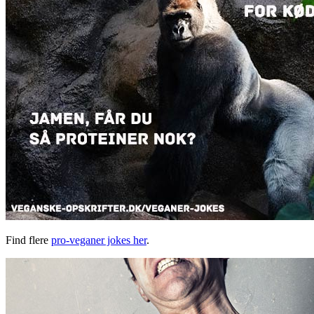
Find flere
pro-veganer jokes her
.